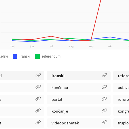
maj
jun
jul
avg
sep
okt
aelski
iranski
referendum
i
iranski
refe
končnica
ustav
a
portal
refer
končanje
kongr
t
videoposnetek
truplo