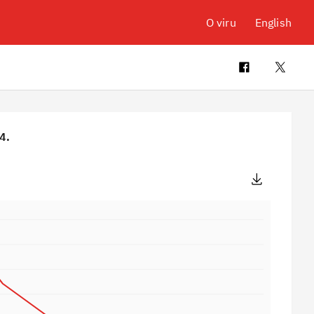
O viru
English
4.