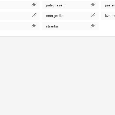
patronažen
prefe
energetika
kvalit
stranka