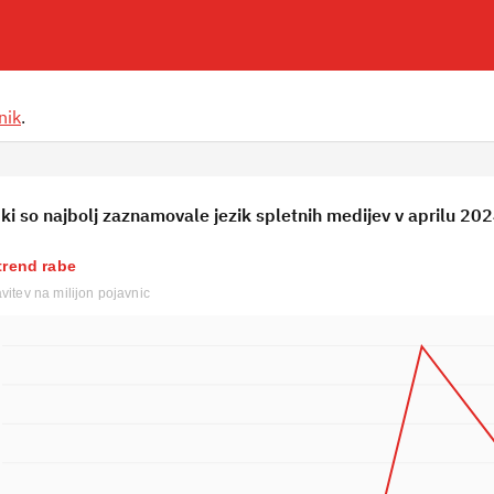
nik
.
ki so najbolj zaznamovale jezik spletnih medijev v aprilu 202
trend rabe
avitev na milijon pojavnic