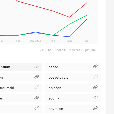
nov
dec
jan 2024
feb
mar
apr
Vir: CJVT Sledilnik, Univerza v Ljubljani
rendum
napad
en
posvetovalen
endumski
oblačen
es
sodnik
povraten