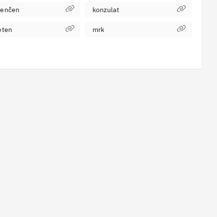
renčen
konzulat
eten
mrk