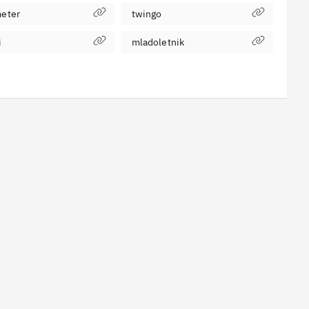
meter
twingo
i
mladoletnik