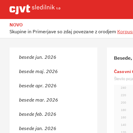
NOVO
Skupine in Primerjave so zdaj povezane z orodjem
Korpus
besede jun. 2026
Besede, 
besede maj. 2026
Časovni 
Število poj
besede apr. 2026
240
220
besede mar. 2026
200
180
besede feb. 2026
160
140
besede jan. 2026
120