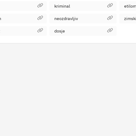
kriminal
etilo
n
neozdravljiv
zimsk
t
dosje