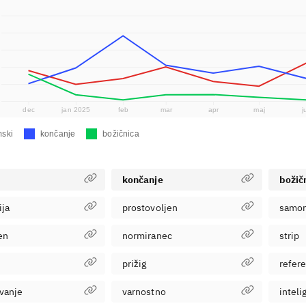
dec
jan 2025
feb
mar
apr
maj
j
mski
končanje
božičnica
končanje
božič
ija
prostovoljen
samo
en
normiranec
strip
prižig
refer
vanje
varnostno
inteli