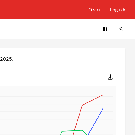
O viru
English
 2025.