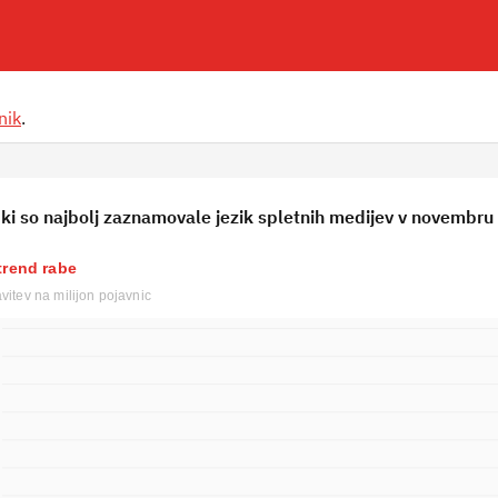
nik
.
ki so najbolj zaznamovale jezik spletnih medijev v novembru
trend rabe
avitev na milijon pojavnic