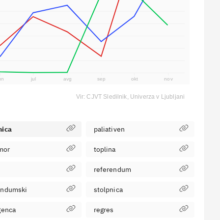
un
jul
avg
sep
okt
nov
Vir: CJVT Sledilnik, Univerza v Ljubljani
nica
paliativen
mor
toplina
referendum
endumski
stolpnica
genca
regres