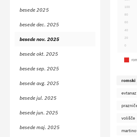
100
besede 2025
80
60
besede dec. 2025
40
20
besede nov. 2025
0
besede okt. 2025
ro
besede sep. 2025
romski
besede avg. 2025
evtanaz
besede jul. 2025
praznič
besede jun. 2025
volišče
besede maj. 2025
martino