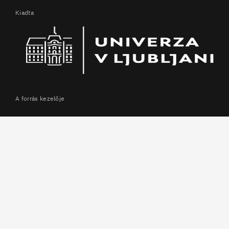
Kiadta
A forrás kezelője
Podpornik