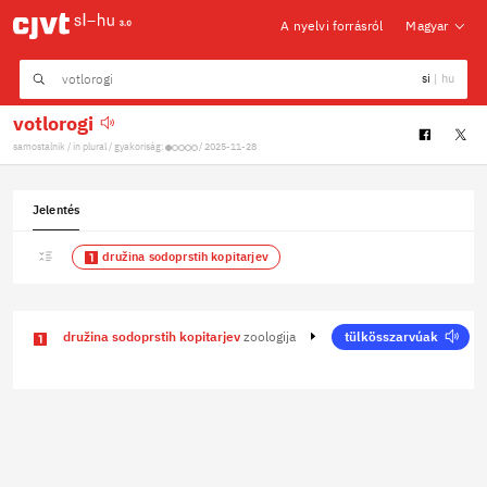
A nyelvi forrásról
Magyar
si
|
hu
votlorogi
samostalnik / in plural / gyakoriság:
/ 2025-11-28
Jelentés
družina sodoprstih kopitarjev
družina sodoprstih kopitarjev
zoologija
tülkösszarvúak