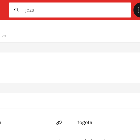
1-28
a
togota