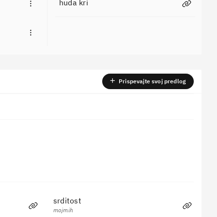
huda kri
Prispevajte svoj predlog
Slovarska oznaka
Brez oznake
Prekliči
Oddaj
srditost
mojmih