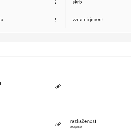
skrb
je
vznemirjenost
Sopomenka
t
razkačenost
mojmih