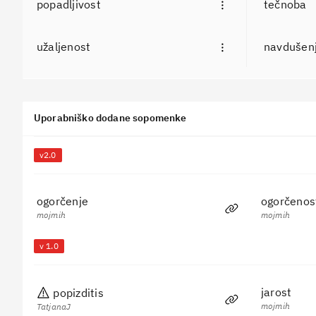
popadljivost
tečnoba
užaljenost
navdušen
Uporabniško dodane sopomenke
Dodaj sopomenko za "jeza"
v2.0
Uporabnik
ogorčenje
ogorčenos
mojmih
mojmih
v 1.0
jarost
popizditis
mojmih
TatjanaJ