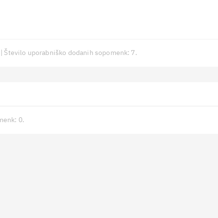
. | Število uporabniško dodanih sopomenk: 7.
menk: 0.
Protipomenka