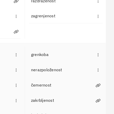
razdraženost
zagrenjenost
grenkoba
nerazpoloženost
čemernost
zakrbljenost