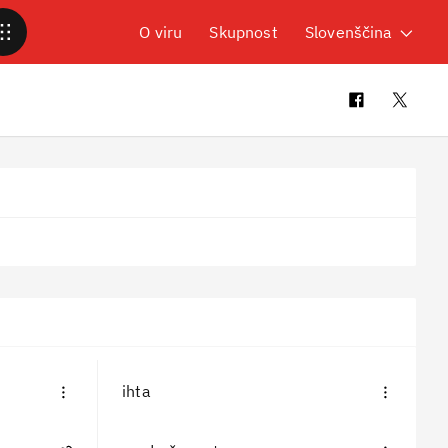
O viru
Skupnost
Slovenščina
ihta