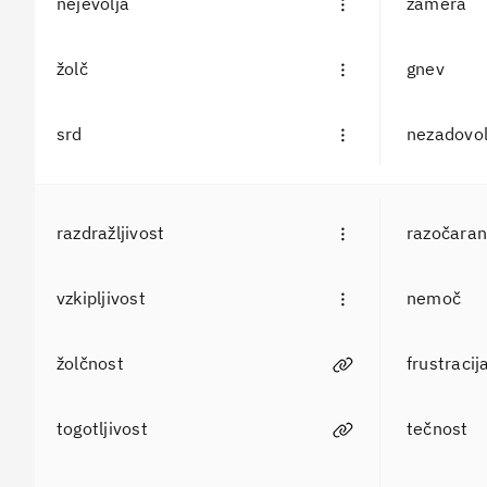
nejevolja
zamera
žolč
gnev
srd
nezadovol
razdražljivost
razočaran
vzkipljivost
nemoč
žolčnost
frustracij
togotljivost
tečnost