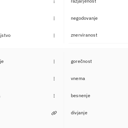
razjarjenost
negodovanje
znerviranost
jstvo
je
gorečnost
vnema
a
besnenje
divjanje